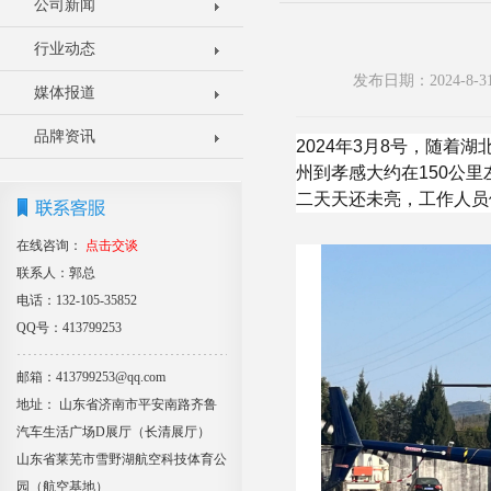
公司新闻
行业动态
发布日期：2024-8
媒体报道
品牌资讯
2024年3月8号，随
州到孝感大约在150公
二天天还未亮，工作人员
在线咨询：
点击交谈
联系人：郭总
电话：132-105-35852
QQ号：413799253
邮箱：413799253@qq.com
地址： 山东省济南市平安南路齐鲁
汽车生活广场D展厅（长清展厅）
山东省莱芜市雪野湖航空科技体育公
园（航空基地）