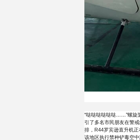
“哒哒哒哒哒哒……”螺
引了多名市民朋友在警戒
排，R44罗宾逊直升机
该地区执行禁种铲毒空中