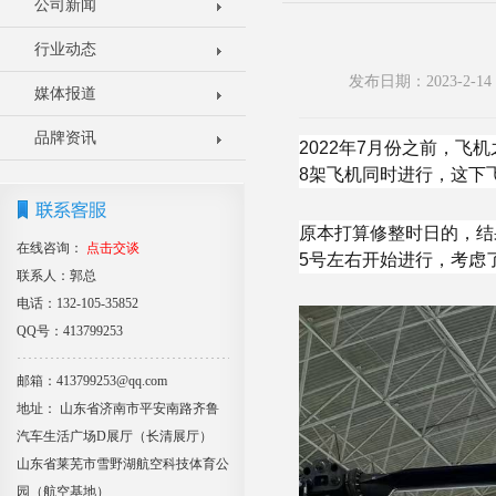
公司新闻
行业动态
发布日期：2023-2-
媒体报道
品牌资讯
2022年7月份之前，
8架飞机同时进行，这下
原本打算修整时日的，结
在线咨询：
点击交谈
5号左右开始进行，考虑
联系人：郭总
电话：132-105-35852
QQ号：413799253
邮箱：413799253@qq.com
地址： 山东省济南市平安南路齐鲁
汽车生活广场D展厅（长清展厅）
山东省莱芜市雪野湖航空科技体育公
园（航空基地）